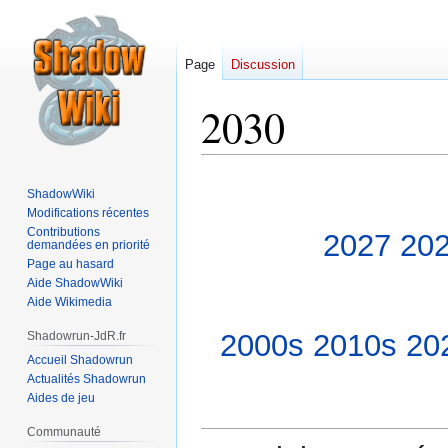
Page
Discussion
2030
Aller
Aller
ShadowWiki
à
à
Modifications récentes
la
la
Contributions
2027
20
demandées en priorité
navigation
recherche
Page au hasard
Aide ShadowWiki
Aide Wikimedia
2000s
2010s
20
Shadowrun-JdR.fr
Accueil Shadowrun
Actualités Shadowrun
Aides de jeu
Communauté