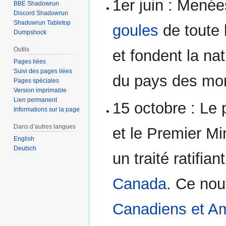
1er juin : Mené
BBE Shadowrun
Discord Shadowrun
Shadowrun Tabletop
goules
de toute l
Dumpshock
Outils
et fondent la nat
Pages liées
Suivi des pages liées
du pays des mor
Pages spéciales
Version imprimable
Lien permanent
15 octobre : Le
Informations sur la page
Dans d’autres langues
et le Premier M
English
Deutsch
un traité ratifia
Canada
. Ce no
Canadiens et Am