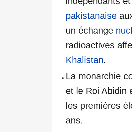
indépendants et
pakistanaise
aux
un échange
nuc
radioactives aff
Khalistan
.
La monarchie con
et le Roi Abidin 
les premières él
ans.