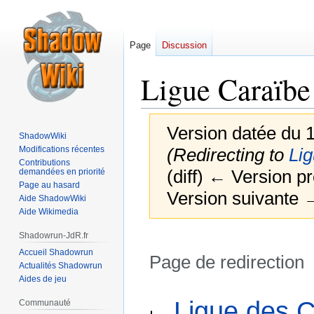
Page
Discussion
Ligue Caraïbe
Version datée du 1
ShadowWiki
Modifications récentes
(Redirecting to
Li
Contributions
(diff) ← Version pr
demandées en priorité
Page au hasard
Version suivante →
Aide ShadowWiki
Aide Wikimedia
Shadowrun-JdR.fr
Accueil Shadowrun
Page de redirection
Actualités Shadowrun
Aides de jeu
Aller
Aller
Rediriger vers :
Ligue des 
Communauté
à
à