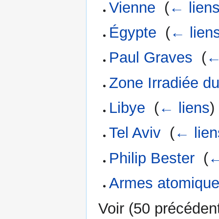
Vienne
‎
(
← lien
Égypte
‎
(
← lien
Paul Graves
‎
(
←
Zone Irradiée d
Libye
‎
(
← liens
)
Tel Aviv
‎
(
← lien
Philip Bester
‎
(
←
Armes atomiqu
Voir (
50 précéden