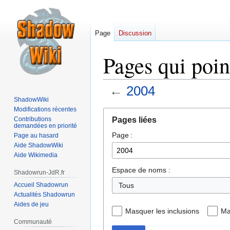
Page
Discussion
Pages qui poin
←
2004
ShadowWiki
Modifications récentes
Aller
Aller
Pages liées
Contributions
à
à
demandées en priorité
Page :
la
la
Page au hasard
Aide ShadowWiki
navigation
recherche
Aide Wikimedia
Espace de noms :
Shadowrun-JdR.fr
Accueil Shadowrun
Tous
Actualités Shadowrun
Aides de jeu
Masquer les inclusions
Ma
Communauté