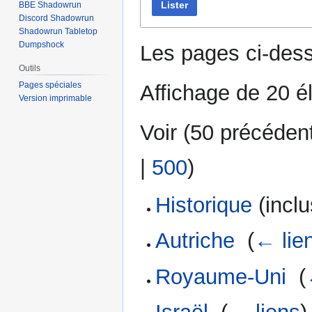
Lister
BBE Shadowrun
Discord Shadowrun
Shadowrun Tabletop
Dumpshock
Les pages ci-dess
Outils
Pages spéciales
Affichage de 20 é
Version imprimable
Voir (
50 précéden
|
500
)
Historique
(inclu
Autriche
‎
(
← lie
Royaume-Uni
‎
(