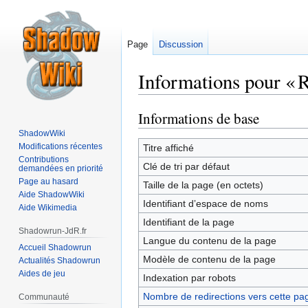
Page
Discussion
Informations pour « 
Informations de base
Aller
Aller
à
à
ShadowWiki
la
la
Modifications récentes
Titre affiché
Contributions
navigation
recherche
Clé de tri par défaut
demandées en priorité
Page au hasard
Taille de la page (en octets)
Aide ShadowWiki
Identifiant dʼespace de noms
Aide Wikimedia
Identifiant de la page
Shadowrun-JdR.fr
Langue du contenu de la page
Accueil Shadowrun
Modèle de contenu de la page
Actualités Shadowrun
Aides de jeu
Indexation par robots
Nombre de redirections vers cette pa
Communauté