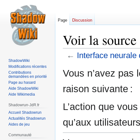
Page
Discussion
Voir la source
←
Interface neurale 
ShadowWiki
Modifications récentes
Aller
Aller
Vous n’avez pas le
Contributions
à
à
demandées en priorité
la
la
Page au hasard
raison suivante :
Aide ShadowWiki
navigation
recherche
Aide Wikimedia
L’action que vous
Shadowrun-JdR.fr
Accueil Shadowrun
Actualités Shadowrun
qu’aux utilisateur
Aides de jeu
Communauté