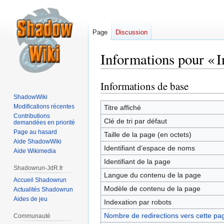
Page
Discussion
Informations pour « I
Informations de base
Aller
Aller
à
à
ShadowWiki
la
la
Modifications récentes
Titre affiché
Contributions
navigation
recherche
Clé de tri par défaut
demandées en priorité
Page au hasard
Taille de la page (en octets)
Aide ShadowWiki
Identifiant dʼespace de noms
Aide Wikimedia
Identifiant de la page
Shadowrun-JdR.fr
Langue du contenu de la page
Accueil Shadowrun
Modèle de contenu de la page
Actualités Shadowrun
Aides de jeu
Indexation par robots
Nombre de redirections vers cette pa
Communauté