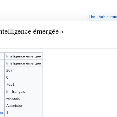
Lire
Voir le text
ntelligence émergée »
Intelligence émergée
Intelligence émergée
207
0
7651
fr - français
wikicode
Autorisée
ge
1